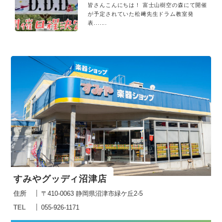
皆さんこんにちは！ 富士山樹空の森にて開催
が予定されていた松﨑先生ドラム教室発
表.......
すみやグッディ沼津店
住所
〒410-0063 静岡県沼津市緑ケ丘2-5
TEL
055-926-1171