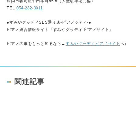
静岡市駿河区中田本町56-5（大型駐車場完備）
TEL
054-282-3911
●すみやグッディSBS通り店-ピアノシティ-●
ピアノ総合情報サイト「すみやグッディ ピアノサイト」
ピアノの事をもっと知るなら→
すみやグッディピアノサイト
へ♪
関連記事
2026.05.08
ニュース
指導者対象講座 STAGEA ELS03シ
リーズを知ろう！実践編｜SBS通り
店