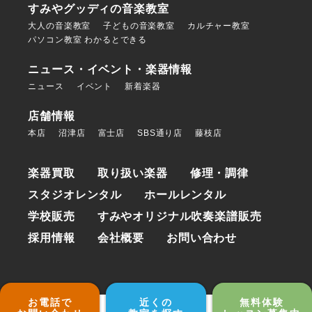
すみやグッディの音楽教室
大人の音楽教室
子どもの音楽教室
カルチャー教室
パソコン教室 わかるとできる
ニュース・イベント・楽器情報
ニュース
イベント
新着楽器
店舗情報
本店
沼津店
富士店
SBS通り店
藤枝店
楽器買取
取り扱い楽器
修理・調律
スタジオレンタル
ホールレンタル
学校販売
すみやオリジナル吹奏楽譜販売
採用情報
会社概要
お問い合わせ
お電話で
近くの
無料体験
©Sumiya Goody