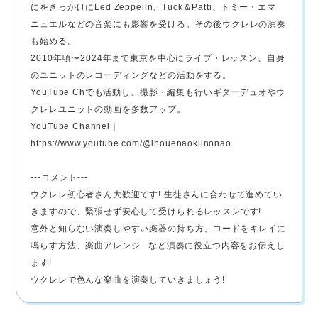
にをきっかけにLed Zeppelin、Tuck＆Patti、トミー・エマ
ニュエルなどの音楽にも影響を受ける。その後ウクレレの演奏
も始める。
2010年頃〜2024年まで東京を中心にライブ・レッスン、自身
のユニットのレコーディングなどの活動をする。
YouTube Chでも活動し、撮影・編集も行いギターデュオやウ
クレレユニットの動画を多数アップ。
YouTube Channel｜
https://www.youtube.com/@inouenaokiinonao
---コメント---
ウクレレ初心者さん大歓迎です! 生徒さんに合わせて進めてい
きますので、緊張せず安心して受けられるレッスンです!
意外と知らない演奏しやすい楽器の持ち方、コードをキレイに
鳴らす方法、楽曲アレンジ...など演奏に役立つ内容をお伝えし
ます!
ウクレレで色んな楽曲を演奏していきましょう!