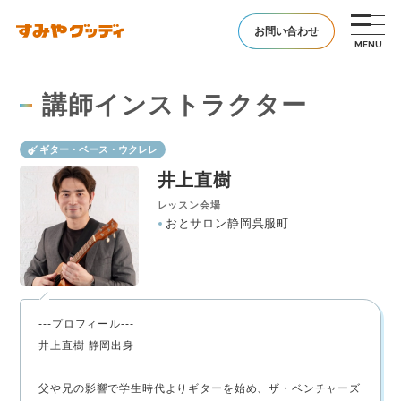
お問い合わせ
講師インストラクター
ギター・ベース・ウクレレ
井上直樹
レッスン会場
おとサロン静岡呉服町
---プロフィール---
井上直樹 静岡出身
父や兄の影響で学生時代よりギターを始め、ザ・ベンチャーズ