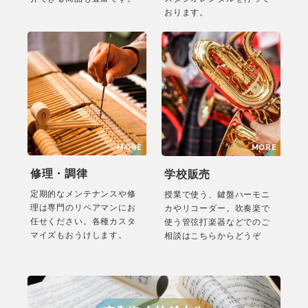
おります。
修理・調律
学校販売
定期的なメンテナンスや修
授業で使う、鍵盤ハーモニ
理は専門のリペアマンにお
カやリコーダー。吹奏楽で
任せください。各種カスタ
使う管弦打楽器などでのご
マイズもおうけします。
相談はこちらからどうぞ