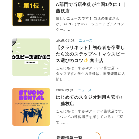
A部門で当店生徒が全国1位に！｜
藤枝店
嬉しいニュースです！ 当店の生徒さん
が、YJPC（ヤマハ ジュニアピアノコン
クー.......
2026.08.05
ニュース
【クラリネット】初心者を卒業し
たら次のステップへ！マウスピー
ス選びのコツ
|富士店
こんにちは！すみやグッディ富士店 ス
タッフです♪ 学生の皆様は、吹奏楽部に入
部し.......
2026.07.31
ニュース
はじめてのスタジオ利用も安心♪
｜藤枝店
こんにちは！すみやグッディ藤枝店です。
「バンドの練習場所を探している」 「家
で.......
新着情報一覧