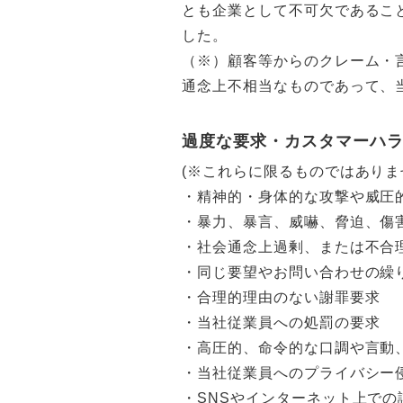
とも企業として不可欠であるこ
した。
（※）顧客等からのクレーム・
通念上不相当なものであって、
過度な要求・カスタマーハ
(※これらに限るものではありま
・精神的・身体的な攻撃や威圧
・暴力、暴言、威嚇、脅迫、傷
・社会通念上過剰、または不合
・同じ要望やお問い合わせの繰
・合理的理由のない謝罪要求
・当社従業員への処罰の要求
・高圧的、命令的な口調や言動
・当社従業員へのプライバシー
・SNSやインターネット上での