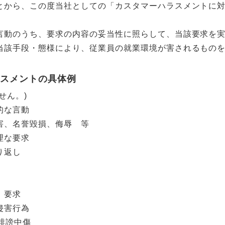
とから、この度当社としての「カスタマーハラスメントに
言動のうち、要求の内容の妥当性に照らして、当該要求を
当該手段・態様により、従業員の就業環境が害されるもの
ラスメントの具体例
せん。)
的な言動
害、名誉毀損、侮辱 等
理な要求
り返し
、要求
侵害行為
誹謗中傷