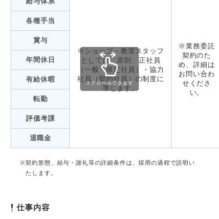
給与体系
各種手当
賞与
※業務委託
※ショップ・教室スタッフ
契約のた
年間休日
としては、原則、正社員
め、詳細は
（一般・限定社員）・協力
お問い合わ
社員（契約社員）の制度に
有給休暇
せくださ
スクロールできます
準じます。
い。
転勤
評価考課
退職金
契約形態、給与・謝礼等の詳細条件は、採用の過程で説明い
たします。
仕事内容